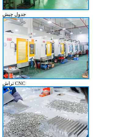
جدول چیش
تراش CNC