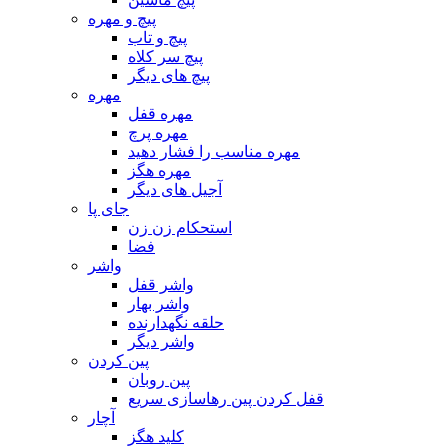
پیچ و مهره
پیچ و تاب
پیچ سر کلاه
پیچ های دیگر
مهره
مهره قفل
مهره پرچ
مهره مناسب را فشار دهید
مهره هگز
آجیل های دیگر
جای پا
استحکام زن زن
فضا
واشر
واشر قفل
واشر بهار
حلقه نگهدارنده
واشر دیگر
پین کردن
پین روبان
قفل کردن پین رهاسازی سریع
آچار
کلید هگز