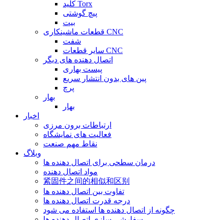
کلید Torx
پیچ گوشتی
بیت
قطعات ماشینکاری CNC
شفت
سایر قطعات CNC
اتصال دهنده های دیگر
پیست بهاری
پین های بدون انتشار سریع
پرچ
بهار
بهار
اخبار
ارتباطات برون مرزی
فعالیت های نمایشگاه
نقاط مهم صنعت
وبلاگ
درمان سطحی برای اتصال دهنده ها
مواد اتصال دهنده
紧固件之间的相似和区别
تفاوت بین اتصال دهنده ها
درجه قدرت اتصال دهنده ها
چگونه از اتصال دهنده ها استفاده می شود
سفارشی سازی اتصال دهنده ها