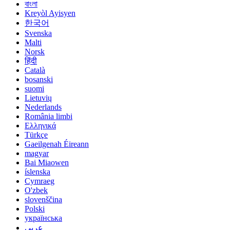
বাংলা
Kreyòl Ayisyen
한국어
Svenska
Malti
Norsk
हिंदी
Català
bosanski
suomi
Lietuvių
Nederlands
România limbi
Ελληνικά
Türkçe
Gaeilgenah Éireann
magyar
Bai Miaowen
íslenska
Cymraeg
O'zbek
slovenščina
Polski
українська
عربي