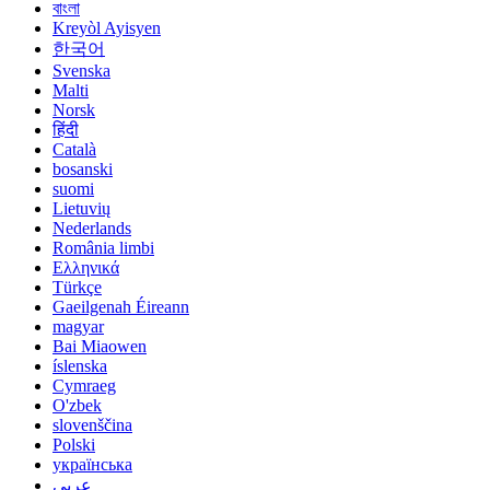
বাংলা
Kreyòl Ayisyen
한국어
Svenska
Malti
Norsk
हिंदी
Català
bosanski
suomi
Lietuvių
Nederlands
România limbi
Ελληνικά
Türkçe
Gaeilgenah Éireann
magyar
Bai Miaowen
íslenska
Cymraeg
O'zbek
slovenščina
Polski
українська
عربي