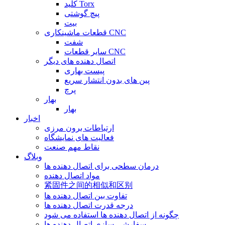
کلید Torx
پیچ گوشتی
بیت
قطعات ماشینکاری CNC
شفت
سایر قطعات CNC
اتصال دهنده های دیگر
پیست بهاری
پین های بدون انتشار سریع
پرچ
بهار
بهار
اخبار
ارتباطات برون مرزی
فعالیت های نمایشگاه
نقاط مهم صنعت
وبلاگ
درمان سطحی برای اتصال دهنده ها
مواد اتصال دهنده
紧固件之间的相似和区别
تفاوت بین اتصال دهنده ها
درجه قدرت اتصال دهنده ها
چگونه از اتصال دهنده ها استفاده می شود
سفارشی سازی اتصال دهنده ها