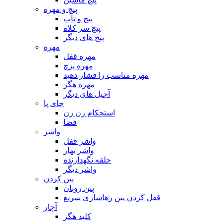
پیچ و مهره
پیچ و تاب
پیچ سر کلاه
پیچ های دیگر
مهره
مهره قفل
مهره پرچ
مهره مناسب را فشار دهید
مهره هگز
آجیل های دیگر
جای پا
استحکام زن زن
فضا
واشر
واشر قفل
واشر بهار
حلقه نگهدارنده
واشر دیگر
پین کردن
پین روبان
قفل کردن پین رهاسازی سریع
آچار
کلید هگز