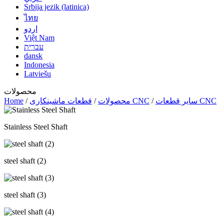
Srbija jezik (latinica)
ไทย
اردو
Việt Nam
עברית
dansk
Indonesia
Latviešu
محصولات
سایر قطعات CNC
/
قطعات ماشینکاری CNC
محصولات
/
/
Home
Stainless Steel Shaft
steel shaft (2)
steel shaft (3)