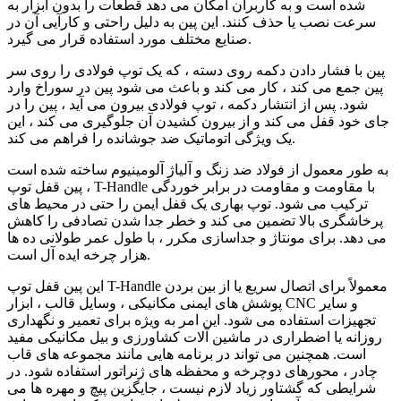
شده است و به کاربران امکان می دهد قطعات را بدون ابزار به
سرعت نصب یا حذف کنند. این پین به دلیل راحتی و کارآیی آن در
صنایع مختلف مورد استفاده قرار می گیرد.
پین با فشار دادن دکمه روی دسته ، که یک توپ فولادی را روی سر
پین جمع می کند ، کار می کند و باعث می شود پین در سوراخ وارد
شود. پس از انتشار دکمه ، توپ فولادی بیرون می آید ، پین را در
جای خود قفل می کند و از بیرون کشیدن آن جلوگیری می کند ، این
یک ویژگی اتوماتیک ضد جوشانده را فراهم می کند.
به طور معمول از فولاد ضد زنگ و آلیاژ آلومینیوم ساخته شده است
، پین قفل توپ T-Handle با مقاومت و مقاومت در برابر خوردگی
ترکیب می شود. توپ بهاری یک قفل ایمن را حتی در محیط های
پرخاشگری بالا تضمین می کند و خطر جدا شدن تصادفی را کاهش
می دهد. برای مونتاژ و جداسازی مکرر ، با طول عمر طولانی ده ها
هزار چرخه ایده آل است.
این پین قفل توپ T-Handle معمولاً برای اتصال سریع یا از بین بردن
پوشش های ایمنی مکانیکی ، وسایل قالب ، ابزار CNC و سایر
تجهیزات استفاده می شود. این امر به ویژه برای تعمیر و نگهداری
روزانه یا اضطراری در ماشین آلات کشاورزی و بیل مکانیکی مفید
است. همچنین می تواند در برنامه هایی مانند مجموعه های قاب
چادر ، محورهای دوچرخه و محفظه های ژنراتور استفاده شود. در
شرایطی که گشتاور زیاد لازم نیست ، جایگزین پیچ و مهره ها می