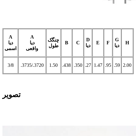
A
A
D
G
چنگک
H
F
E
C
B
دیا
دیا
دیا
دیا
طول
واقعی
اسمی
3/8
.3735/.3720
1.50
.438
.350
.27
1.47
.95
.59
2.00
تصویر