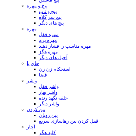
پیچ و مهره
پیچ و تاب
پیچ سر کلاه
پیچ های دیگر
مهره
مهره قفل
مهره پرچ
مهره مناسب را فشار دهید
مهره هگز
آجیل های دیگر
جای پا
استحکام زن زن
فضا
واشر
واشر قفل
واشر بهار
حلقه نگهدارنده
واشر دیگر
پین کردن
پین روبان
قفل کردن پین رهاسازی سریع
آچار
کلید هگز