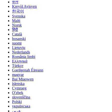
বাংলা
Kreyòl Ayisyen
한국어
Svenska
Malti
Norsk
हिंदी
Català
bosanski
suomi
Lietuvių
Nederlands
România limbi
Ελληνικά
Türkçe
Gaeilgenah Éireann
magyar
Bai Miaowen
íslenska
Cymraeg
O'zbek
slovenščina
Polski
українська
عربي