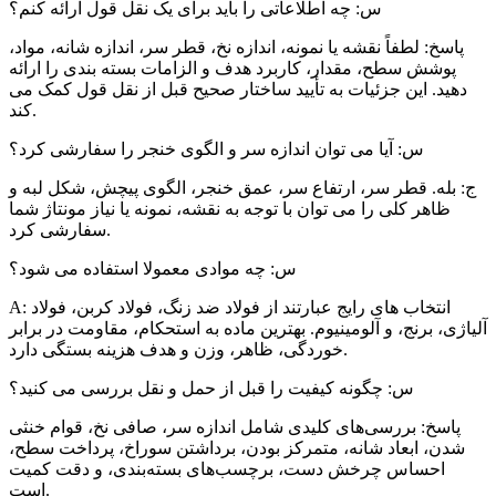
س: چه اطلاعاتی را باید برای یک نقل قول ارائه کنم؟
پاسخ: لطفاً نقشه یا نمونه، اندازه نخ، قطر سر، اندازه شانه، مواد،
پوشش سطح، مقدار، کاربرد هدف و الزامات بسته بندی را ارائه
دهید. این جزئیات به تأیید ساختار صحیح قبل از نقل قول کمک می
کند.
س: آیا می توان اندازه سر و الگوی خنجر را سفارشی کرد؟
ج: بله. قطر سر، ارتفاع سر، عمق خنجر، الگوی پیچش، شکل لبه و
ظاهر کلی را می توان با توجه به نقشه، نمونه یا نیاز مونتاژ شما
سفارشی کرد.
س: چه موادی معمولا استفاده می شود؟
A: انتخاب های رایج عبارتند از فولاد ضد زنگ، فولاد کربن، فولاد
آلیاژی، برنج، و آلومینیوم. بهترین ماده به استحکام، مقاومت در برابر
خوردگی، ظاهر، وزن و هدف هزینه بستگی دارد.
س: چگونه کیفیت را قبل از حمل و نقل بررسی می کنید؟
پاسخ: بررسی‌های کلیدی شامل اندازه سر، صافی نخ، قوام خنثی
شدن، ابعاد شانه، متمرکز بودن، برداشتن سوراخ، پرداخت سطح،
احساس چرخش دست، برچسب‌های بسته‌بندی، و دقت کمیت
است.