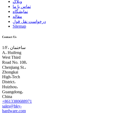
وبلاگ
تماس با ما
نمایشگاه
مقاله
درخواست نقل قول
Sitemap
Contact Us
1/F، ساختمان
A، Huifeng
West Third
Road No. 108،
Chenjiang St.،
Zhongkai
High-Tech
District،
Huizhou،
Guangdong،
China
+8613380688971
sales@hky-
hardware.com