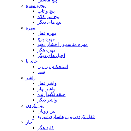
پیچ و مهره
پیچ و تاب
پیچ سر کلاه
پیچ های دیگر
مهره
مهره قفل
مهره پرچ
مهره مناسب را فشار دهید
مهره هگز
آجیل های دیگر
جای پا
استحکام زن زن
فضا
واشر
واشر قفل
واشر بهار
حلقه نگهدارنده
واشر دیگر
پین کردن
پین روبان
قفل کردن پین رهاسازی سریع
آچار
کلید هگز