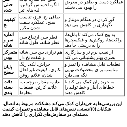
عملکرد دست و ظاهر در معرض
الگو، احساس گرفتن،
خنثی
را بهبود می بخشد
لبه های تیز
شده
صافی نخ، فرز، تناسب
گیر کردن در هنگام مونتاژ و
کیفیت
سنج، عملکرد سفت
نگهداری را کاهش می دهد
نخ
شدن مکرر
به پیچ کمک می‌کند تا پانل‌ها،
اندازه
قطر سر، ارتفاع سر،
براکت‌ها، روکش‌ها و فیکسچرها
سر و
قطر شانه، طول شانه
را به درستی جا دهد
شانه
از نصب نرم تر و سازگاری
هم ترازی بین سر، شانه
متمرکز
بصری بهتر پشتیبانی می کند
و شفت نخ دار
بودن
قطعات قابل مشاهده را تمیز و
خراش، لکه، رنگ
پایان
مناسب برای محصولات نهایی
آبکاری، کیفیت غیرفعال
سطح
نگه می دارد
شدن، علائم روغن
به خریداران کمک می کند تا
اندازه، مقدار، برچسب،
دقت
خطاهای انبار و خط تولید را
علائم کارتن، قطعات
بسته
کاهش دهند
مخلوط
بندی
این بررسی‌ها به خریداران کمک می‌کند مشکلات مربوط به اتصال،
شکایات{0}}دستی، نقص‌های قابل مشاهده و تغییرات کیفیت
دسته‌ای در سفارش‌های تکراری را کاهش دهند.