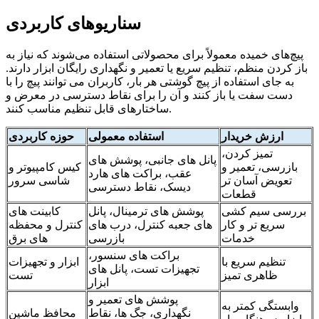
سناریوهای کاربردی
پیچ‌های خمیده معمولاً برای محصولاتی استفاده می‌شوند که نیاز به
باز کردن منظم، تنظیم سریع یا تعمیر و نگهداری رایگان ابزار دارند.
به جای استفاده از پیچ گوشتی هر بار، کاربران می توانند پیچ ​​را با
دست سفت یا باز کنند و آن را برای نقاط دسترسی در معرض و
ساختارهای قابل تنظیم مناسب کنند.
ارزش خریدار
استفاده معمولی
حوزه کاربردی
تمیز کردن،
پانل های جانبی، پوشش های
بازرسی، تعمیر و
کیس کامپیوتر و
عقب، براکت های هارد
تعویض آسان تر
شاسی سرور
دیسک، نقاط دسترسی
قطعات
بررسی سیم کشی
پوشش های ترمینال، پانل
کابینت های
سریع تر و کار
های جعبه کنترل، درب های
کنترل و محفظه
خدمات
بازرسی
های برق
براکت های سنسور،
تنظیم سریع با
ابزار و تجهیزات
تجهیزات تست، پانل های
ظاهری تمیز
تست
ابزار
پوشش های تعمیر و
وابستگی کمتر به
نگهداری، جگ ها، نقاط
محافظ ماشین