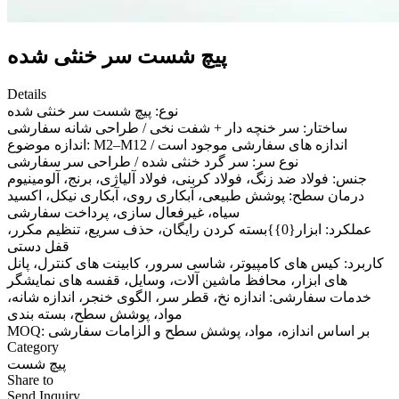
پیچ شست سر خنثی شده
Details
نوع: پیچ شست سر خنثی شده
ساختار: سر خنچه دار + شفت نخی / طراحی شانه سفارشی
اندازه موضوع: M2–M12 / اندازه های سفارشی موجود است
نوع سر: سر گرد خنثی شده / طراحی سر سفارشی
جنس: فولاد ضد زنگ، فولاد کربنی، فولاد آلیاژی، برنج، آلومینیوم
درمان سطح: پوشش طبیعی، آبکاری روی، آبکاری نیکل، اکسید
سیاه، غیرفعال سازی، پرداخت سفارشی
عملکرد: ابزار{0}}بسته کردن رایگان، حذف سریع، تنظیم مکرر،
قفل دستی
کاربرد: کیس های کامپیوتر، شاسی سرور، کابینت های کنترل، پانل
های ابزار، محافظ ماشین آلات، وسایل، قفسه های نمایشگر
خدمات سفارشی: اندازه نخ، قطر سر، الگوی خنجر، اندازه شانه،
مواد، پوشش سطح، بسته بندی
MOQ: بر اساس اندازه، مواد، پوشش سطح و الزامات سفارشی
Category
پیچ شست
Share to
Send Inquiry