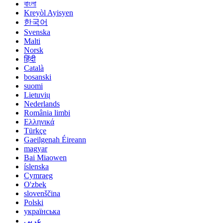
বাংলা
Kreyòl Ayisyen
한국어
Svenska
Malti
Norsk
हिंदी
Català
bosanski
suomi
Lietuvių
Nederlands
România limbi
Ελληνικά
Türkçe
Gaeilgenah Éireann
magyar
Bai Miaowen
íslenska
Cymraeg
O'zbek
slovenščina
Polski
українська
عربي