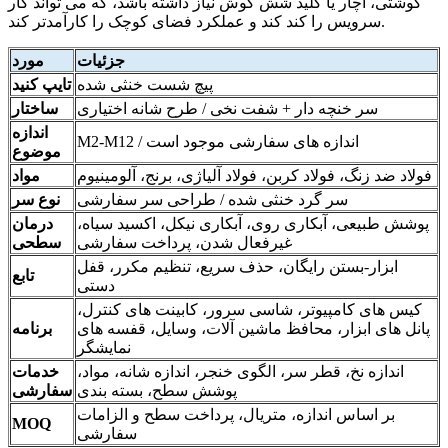
گوشتی، آچار یا کلید شش گوش نیاز داشته باشد، که می تواند کار
سرویس را کند کند و عملکرد فضای کوچک را کارآمدتر کند.
جزئیات
مورد
پیچ شست خنثی شده
تایپ کنید
سر خنچه دار + شفت نخی / طرح شانه اختیاری
ساختار
اندازه
M2-M12 / اندازه های سفارشی موجود است
موضوع
فولاد ضد زنگ، فولاد کربن، فولاد آلیاژی، برنج، آلومینیوم
مواد
سر گرد خنثی شده / طراحی سر سفارشی
نوع سر
پوشش طبیعی، آبکاری روی، آبکاری نیکل، اکسید سیاه،
درمان
غیرفعال شدن، پرداخت سفارشی
سطحی
ابزار-بستن رایگان، حذف سریع، تنظیم مکرر، قفل
تابع
دستی
کیس های کامپیوتر، شاسی سرور، کابینت های کنترل،
پانل های ابزار، محافظ ماشین آلات، وسایل، قفسه های
برنامه
نمایشگر
اندازه نخ، قطر سر، الگوی خنجر، اندازه شانه، مواد،
خدمات
پوشش سطح، بسته بندی
سفارشی
بر اساس اندازه، متریال، پرداخت سطح و الزامات
MOQ
سفارشی