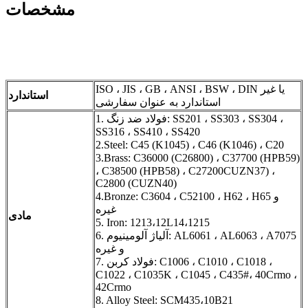
مشخصات
ISO ، JIS ، GB ، ANSI ، BSW ، DIN یا غیر
استاندارد
استاندارد به عنوان سفارشی
1. فولاد ضد زنگ: SS201 ، SS303 ، SS304 ،
SS316 ، SS410 ، SS420
2.Steel: C45 (K1045) ، C46 (K1046) ، C20
3.Brass: C36000 (C26800) ، C37700 (HPB59)
، C38500 (HPB58) ، C27200CUZN37) ،
C2800 (CUZN40)
4.Bronze: C3604 ، C52100 ، H62 ، H65 و
غیره
مادی
5. Iron: 1213،12L14،1215
6. آلیاژ آلومینیوم: AL6061 ، AL6063 ، A7075
و غیره
7. فولاد کربن: C1006 ، C1010 ، C1018 ،
C1022 ، C1035K ، C1045 ، C435#، 40Crmo ،
42Crmo
8. Alloy Steel: SCM435،10B21