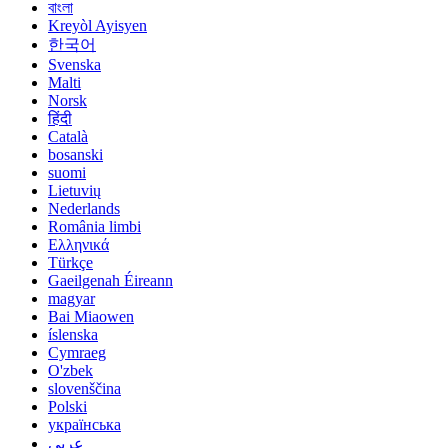
বাংলা
Kreyòl Ayisyen
한국어
Svenska
Malti
Norsk
हिंदी
Català
bosanski
suomi
Lietuvių
Nederlands
România limbi
Ελληνικά
Türkçe
Gaeilgenah Éireann
magyar
Bai Miaowen
íslenska
Cymraeg
O'zbek
slovenščina
Polski
українська
عربي