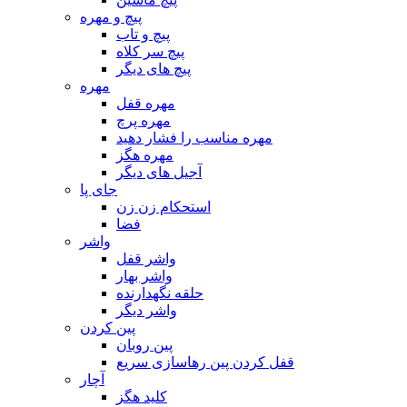
پیچ و مهره
پیچ و تاب
پیچ سر کلاه
پیچ های دیگر
مهره
مهره قفل
مهره پرچ
مهره مناسب را فشار دهید
مهره هگز
آجیل های دیگر
جای پا
استحکام زن زن
فضا
واشر
واشر قفل
واشر بهار
حلقه نگهدارنده
واشر دیگر
پین کردن
پین روبان
قفل کردن پین رهاسازی سریع
آچار
کلید هگز