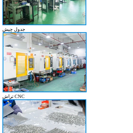
جدول چیش
تراش CNC