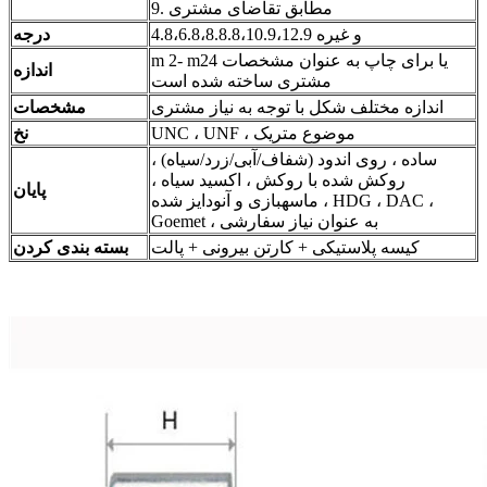
9. مطابق تقاضای مشتری
4.8،6.8،8.8.8،10.9،12.9 و غیره
درجه
m 2- m24 یا برای چاپ به عنوان مشخصات
اندازه
مشتری ساخته شده است
اندازه مختلف شکل با توجه به نیاز مشتری
مشخصات
UNC ، UNF ، موضوع متریک
نخ
ساده ، روی اندود (شفاف/آبی/زرد/سیاه) ،
روکش شده با روکش ، اکسید سیاه ،
پایان
ماسهبازی و آنودایز شده ، HDG ، DAC ،
Goemet ، به عنوان نیاز سفارشی
کیسه پلاستیکی + کارتن بیرونی + پالت
بسته بندی کردن