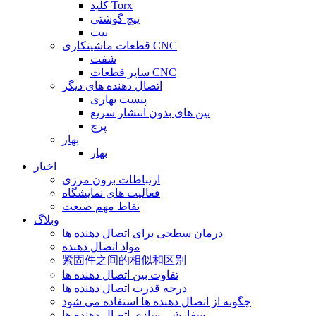
کلید Torx
پیچ گوشتی
بیت
قطعات ماشینکاری CNC
شفت
سایر قطعات CNC
اتصال دهنده های دیگر
پیست بهاری
پین های بدون انتشار سریع
پرچ
بهار
بهار
اخبار
ارتباطات برون مرزی
فعالیت های نمایشگاه
نقاط مهم صنعت
وبلاگ
درمان سطحی برای اتصال دهنده ها
مواد اتصال دهنده
紧固件之间的相似和区别
تفاوت بین اتصال دهنده ها
درجه قدرت اتصال دهنده ها
چگونه از اتصال دهنده ها استفاده می شود
سفارشی سازی اتصال دهنده ها