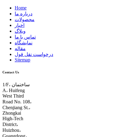
Home
درباره ما
محصولات
اخبار
وبلاگ
تماس با ما
نمایشگاه
مقاله
درخواست نقل قول
Sitemap
Contact Us
1/F، ساختمان
A، Huifeng
West Third
Road No. 108،
Chenjiang St.،
Zhongkai
High-Tech
District،
Huizhou،
Guangdong،