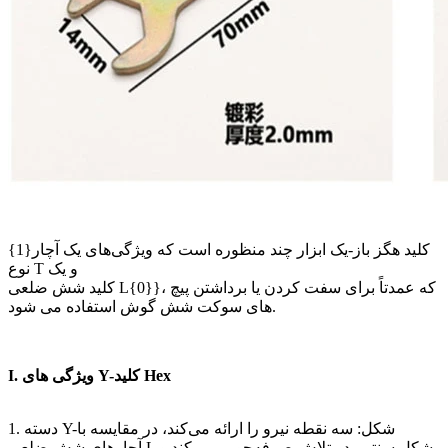
کلید هگز باز-یک ابزار چند منظوره است که ویژگی‌های یک آچار{1}
نوع T و یک
کلید شش ضلعی L{0}}، که عمدتاً برای سفت کردن یا برداشتن پیچ
های سوکت شش گوش استفاده می شود.
I. ویژگی های Y-کلید Hex
1. دسته Y-شکل: سه نقطه نیرو را ارائه می‌کند، در مقایسه با
آچارهای شش ضلعی L شکل سنتی، در تلاش صرفه‌جویی می‌کند و