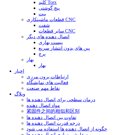
کلید Torx
پیچ گوشتی
بیت
قطعات ماشینکاری CNC
شفت
سایر قطعات CNC
اتصال دهنده های دیگر
پیست بهاری
پین های بدون انتشار سریع
پرچ
بهار
بهار
اخبار
ارتباطات برون مرزی
فعالیت های نمایشگاه
نقاط مهم صنعت
وبلاگ
درمان سطحی برای اتصال دهنده ها
مواد اتصال دهنده
紧固件之间的相似和区别
تفاوت بین اتصال دهنده ها
درجه قدرت اتصال دهنده ها
چگونه از اتصال دهنده ها استفاده می شود
سفارشی سازی اتصال دهنده ها