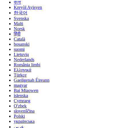
বাংলা
Kreyòl Ayisyen
한국어
Svenska
Malti
Norsk
हिंदी
Català
bosanski
suomi
Lietuvių
Nederlands
România limbi
Ελληνικά
Türkçe
Gaeilgenah Éireann
magyar
Bai Miaowen
íslenska
Cymraeg
O'zbek
slovenščina
Polski
українська
عربي