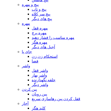
پیچ و مهره
پیچ و تاب
پیچ سر کلاه
پیچ های دیگر
مهره
مهره قفل
مهره پرچ
مهره مناسب را فشار دهید
مهره هگز
آجیل های دیگر
جای پا
استحکام زن زن
فضا
واشر
واشر قفل
واشر بهار
حلقه نگهدارنده
واشر دیگر
پین کردن
پین روبان
قفل کردن پین رهاسازی سریع
آچار
کلید هگز