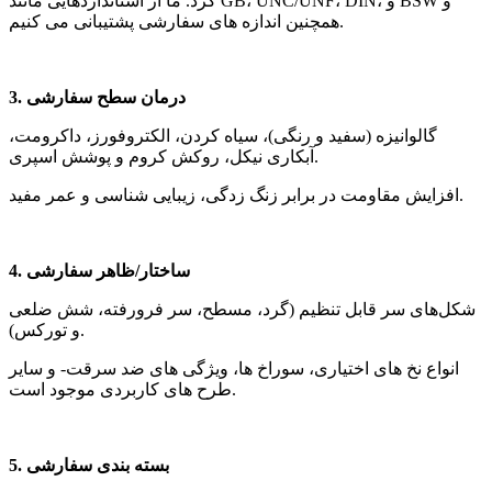
کرد. ما از استانداردهایی مانند GB، UNC/UNF، DIN، و BSW و
همچنین اندازه های سفارشی پشتیبانی می کنیم.
3. درمان سطح سفارشی
گالوانیزه (سفید و رنگی)، سیاه کردن، الکتروفورز، داکرومت،
آبکاری نیکل، روکش کروم و پوشش اسپری.
افزایش مقاومت در برابر زنگ زدگی، زیبایی شناسی و عمر مفید.
4. ساختار/ظاهر سفارشی
شکل‌های سر قابل تنظیم (گرد، مسطح، سر فرورفته، شش ضلعی
و تورکس).
انواع نخ های اختیاری، سوراخ ها، ویژگی های ضد سرقت- و سایر
طرح های کاربردی موجود است.
5. بسته بندی سفارشی