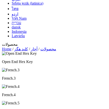
Srbija jezik (latinica)
ไทย
اردو
Việt Nam
עברית
dansk
Indonesia
Latviešu
محصولات
محصولات
/
آچار
/
کلید هگز
/
Home
Open End Hex Key
French.3
French.4