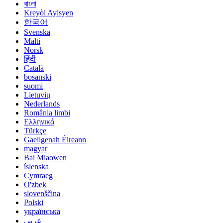
বাংলা
Kreyòl Ayisyen
한국어
Svenska
Malti
Norsk
हिंदी
Català
bosanski
suomi
Lietuvių
Nederlands
România limbi
Ελληνικά
Türkçe
Gaeilgenah Éireann
magyar
Bai Miaowen
íslenska
Cymraeg
O'zbek
slovenščina
Polski
українська
عربي