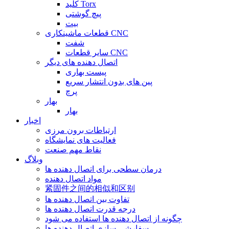
کلید Torx
پیچ گوشتی
بیت
قطعات ماشینکاری CNC
شفت
سایر قطعات CNC
اتصال دهنده های دیگر
پیست بهاری
پین های بدون انتشار سریع
پرچ
بهار
بهار
اخبار
ارتباطات برون مرزی
فعالیت های نمایشگاه
نقاط مهم صنعت
وبلاگ
درمان سطحی برای اتصال دهنده ها
مواد اتصال دهنده
紧固件之间的相似和区别
تفاوت بین اتصال دهنده ها
درجه قدرت اتصال دهنده ها
چگونه از اتصال دهنده ها استفاده می شود
سفارشی سازی اتصال دهنده ها