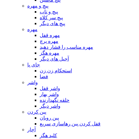
پیچ و مهره
پیچ و تاب
پیچ سر کلاه
پیچ های دیگر
مهره
مهره قفل
مهره پرچ
مهره مناسب را فشار دهید
مهره هگز
آجیل های دیگر
جای پا
استحکام زن زن
فضا
واشر
واشر قفل
واشر بهار
حلقه نگهدارنده
واشر دیگر
پین کردن
پین روبان
قفل کردن پین رهاسازی سریع
آچار
کلید هگز