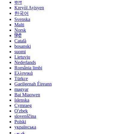
বাংলা
Kreyòl Ayisyen
한국어
Svenska
Malti
Norsk
हिंदी
Català
bosanski
suomi
Lietuvių
Nederlands
România limbi
Ελληνικά
Türkçe
Gaeilgenah Éireann
magyar
Bai Miaowen
íslenska
Cymraeg
O'zbek
slovenščina
Polski
українська
عربي