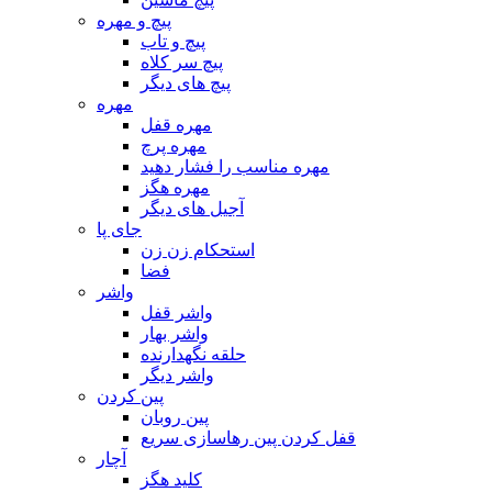
پیچ و مهره
پیچ و تاب
پیچ سر کلاه
پیچ های دیگر
مهره
مهره قفل
مهره پرچ
مهره مناسب را فشار دهید
مهره هگز
آجیل های دیگر
جای پا
استحکام زن زن
فضا
واشر
واشر قفل
واشر بهار
حلقه نگهدارنده
واشر دیگر
پین کردن
پین روبان
قفل کردن پین رهاسازی سریع
آچار
کلید هگز