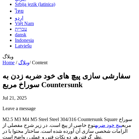
Srbija jezik (latinica)
ไทย
اردو
Việt Nam
עברית
dansk
Indonesia
Latviešu
وبلاگ
Content
/
وبلاگ
/
Home
سفارشی سازی پیچ های خود ضربه زدن به
سوراخ مربع Countersunk
Jul 21, 2025
Leave a message
M2.5 M3 M4 M5 Steel Steel 304/316 Countersunk Square سوراخ
مربع
پیچ خود ضربه
نوع خاصی از پیچ است. در زیر شرح مفصلی از
الزامات شخصی سازی آن آورده شده است. ساختار محتوا با در
نظر گرفتن هر دو نکات فنی و عملی ، واضح است.