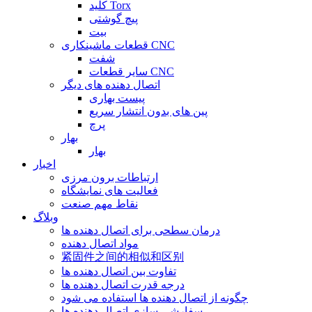
کلید Torx
پیچ گوشتی
بیت
قطعات ماشینکاری CNC
شفت
سایر قطعات CNC
اتصال دهنده های دیگر
پیست بهاری
پین های بدون انتشار سریع
پرچ
بهار
بهار
اخبار
ارتباطات برون مرزی
فعالیت های نمایشگاه
نقاط مهم صنعت
وبلاگ
درمان سطحی برای اتصال دهنده ها
مواد اتصال دهنده
紧固件之间的相似和区别
تفاوت بین اتصال دهنده ها
درجه قدرت اتصال دهنده ها
چگونه از اتصال دهنده ها استفاده می شود
سفارشی سازی اتصال دهنده ها