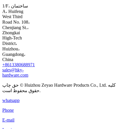
1/F، ساختمان
A، Huifeng
West Third
Road No. 108،
Chenjiang St.،
Zhongkai
High-Tech
District،
Huizhou،
Guangdong،
China
+8613380688971
sales@hky-
hardware.com
حق چاپ © Huizhou Zeyao Hardware Products Co., Ltd. کلیه
حقوق محفوظ است.
whatsapp
Phone
E-mail