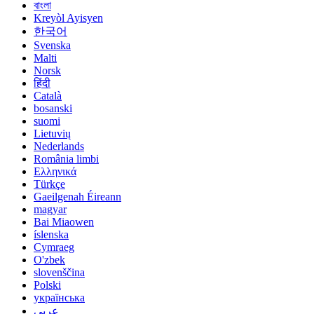
বাংলা
Kreyòl Ayisyen
한국어
Svenska
Malti
Norsk
हिंदी
Català
bosanski
suomi
Lietuvių
Nederlands
România limbi
Ελληνικά
Türkçe
Gaeilgenah Éireann
magyar
Bai Miaowen
íslenska
Cymraeg
O'zbek
slovenščina
Polski
українська
عربي