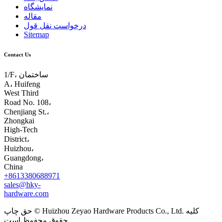
نمایشگاه
مقاله
درخواست نقل قول
Sitemap
Contact Us
1/F، ساختمان
A، Huifeng
West Third
Road No. 108،
Chenjiang St.،
Zhongkai
High-Tech
District،
Huizhou،
Guangdong،
China
+8613380688971
sales@hky-
hardware.com
حق چاپ © Huizhou Zeyao Hardware Products Co., Ltd. کلیه
حقوق محفوظ است.