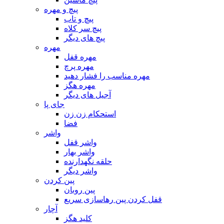
پیچ و مهره
پیچ و تاب
پیچ سر کلاه
پیچ های دیگر
مهره
مهره قفل
مهره پرچ
مهره مناسب را فشار دهید
مهره هگز
آجیل های دیگر
جای پا
استحکام زن زن
فضا
واشر
واشر قفل
واشر بهار
حلقه نگهدارنده
واشر دیگر
پین کردن
پین روبان
قفل کردن پین رهاسازی سریع
آچار
کلید هگز