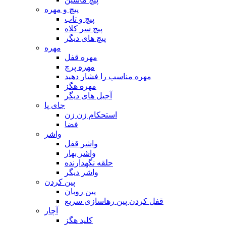
پیچ و مهره
پیچ و تاب
پیچ سر کلاه
پیچ های دیگر
مهره
مهره قفل
مهره پرچ
مهره مناسب را فشار دهید
مهره هگز
آجیل های دیگر
جای پا
استحکام زن زن
فضا
واشر
واشر قفل
واشر بهار
حلقه نگهدارنده
واشر دیگر
پین کردن
پین روبان
قفل کردن پین رهاسازی سریع
آچار
کلید هگز