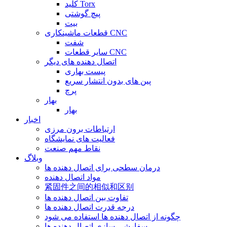
کلید Torx
پیچ گوشتی
بیت
قطعات ماشینکاری CNC
شفت
سایر قطعات CNC
اتصال دهنده های دیگر
پیست بهاری
پین های بدون انتشار سریع
پرچ
بهار
بهار
اخبار
ارتباطات برون مرزی
فعالیت های نمایشگاه
نقاط مهم صنعت
وبلاگ
درمان سطحی برای اتصال دهنده ها
مواد اتصال دهنده
紧固件之间的相似和区别
تفاوت بین اتصال دهنده ها
درجه قدرت اتصال دهنده ها
چگونه از اتصال دهنده ها استفاده می شود
سفارشی سازی اتصال دهنده ها