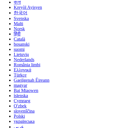
বাংলা
Kreyòl Ayisyen
한국어
Svenska
Malti
Norsk
हिंदी
Català
bosanski
suomi
Lietuvių
Nederlands
România limbi
Ελληνικά
Türkçe
Gaeilgenah Éireann
magyar
Bai Miaowen
íslenska
Cymraeg
O'zbek
slovenščina
Polski
українська
عربي