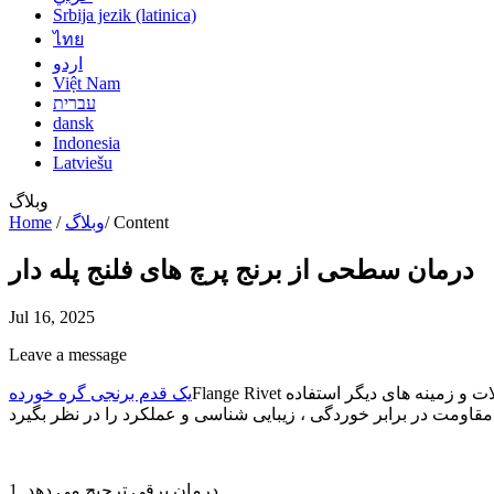
Srbija jezik (latinica)
ไทย
اردو
Việt Nam
עברית
dansk
Indonesia
Latviešu
وبلاگ
Content
/
وبلاگ
/
Home
درمان سطحی از برنج پرچ های فلنج پله دار
Jul 16, 2025
Leave a message
Flange Rivet یک اتصال دهنده است که ویژگی های کشتار ، ضد لغزش ، موقعیت یابی مرحله و تقویت فلنج. را به طور گسترده در الکترونیک ، ماشین آلات و زمینه های دیگر استفاده
یک قدم برنجی گره خورده
1. درمان برقی ترجیح می دهد