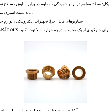
نیکل: سطح مقاوم در برابر خوردگی ، مقاوم در برابر سایش ، سطح نقره
ضخامت: معمولاً 5-15 μm ، باید تست اسپری نمک (مانند 48-72 ساعت اسپری نمک خنثی) .
سناریوهای قابل اجرا: تجهیزات الکترونیکی ، لوازم جانب
آبکاری قلع: هدایت عالی و جوشکاری ، حفاظت از محیط زیست و رعایت ROHS. برای جلوگیری از یک محیط با درجه حرارت بالا توجه کنید
آبکاری نقره: هدایت زیاد/هدایت حرارتی ، اما برای گوگرد سازی و سیاه شدن آسان ، برای جلوگیری از درمان تغییر رنگ .