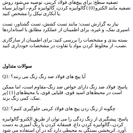
تصفیه سطح: برای پیچ‌های فولاد کربنی، توصیه می‌شود روش
تصفیه مانند الکترو{0}}گالوانیزه کردن، گالوانیزه گرم-، آنودایز سیاه
یا آبکاری نیکل را مشخص کنید.
نیاز به گزارش تست: مانند تست کشش، تست گشتاور، تست
اسپری نمک، و غیره، برای اطمینان از عملکرد مطابق با استانداردها.
بسته بندی و مشخصات را بررسی کنید: برای اطمینان از سازگاری
نصب، از مخلوط کردن مواد یا تفاوت در مشخصات خودداری کنید.
سوالات متداول
Q1: آیا پیچ های فولاد ضد زنگ زنگ می زنند؟
پاسخ: فولاد ضد زنگ دارای خواص ضد زنگ-مقاوم است، اما ممکن
است در محیط‌های اسید قوی، قلیایی قوی، یا محیط‌های{1}}پر
نمک، کمی زنگ بزند.
Q2: چگونه از زنگ زدن پیچ های فولاد کربنی جلوگیری کنیم؟
پاسخ: پیشگیری از زنگ زدگی را می توان از طریق الکترو-گالوانیزه
کردن،-گالوانیزه کردن داغ، فسفاته کردن یا رنگ آمیزی به دست
آورد. اثربخشی بستگی به محیطی دارد که در آن استفاده می شود.