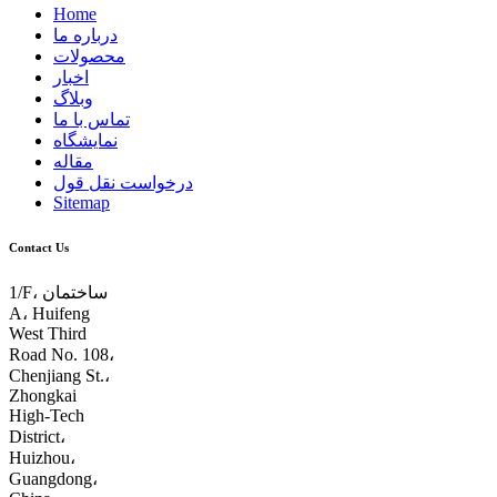
Home
درباره ما
محصولات
اخبار
وبلاگ
تماس با ما
نمایشگاه
مقاله
درخواست نقل قول
Sitemap
Contact Us
1/F، ساختمان
A، Huifeng
West Third
Road No. 108،
Chenjiang St.،
Zhongkai
High-Tech
District،
Huizhou،
Guangdong،