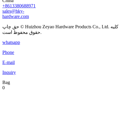
China
+8613380688971
sales@hky-
hardware.com
حق چاپ © Huizhou Zeyao Hardware Products Co., Ltd. کلیه
حقوق محفوظ است.
whatsapp
Phone
E-mail
Inquiry
Bag
0