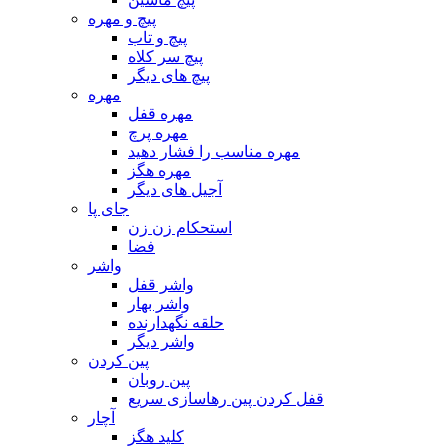
پیچ و مهره
پیچ و تاب
پیچ سر کلاه
پیچ های دیگر
مهره
مهره قفل
مهره پرچ
مهره مناسب را فشار دهید
مهره هگز
آجیل های دیگر
جای پا
استحکام زن زن
فضا
واشر
واشر قفل
واشر بهار
حلقه نگهدارنده
واشر دیگر
پین کردن
پین روبان
قفل کردن پین رهاسازی سریع
آچار
کلید هگز