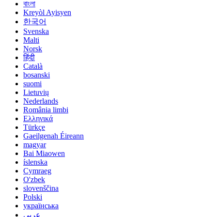
বাংলা
Kreyòl Ayisyen
한국어
Svenska
Malti
Norsk
हिंदी
Català
bosanski
suomi
Lietuvių
Nederlands
România limbi
Ελληνικά
Türkçe
Gaeilgenah Éireann
magyar
Bai Miaowen
íslenska
Cymraeg
O'zbek
slovenščina
Polski
українська
عربي