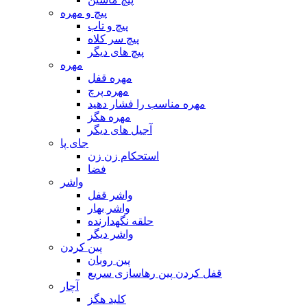
پیچ و مهره
پیچ و تاب
پیچ سر کلاه
پیچ های دیگر
مهره
مهره قفل
مهره پرچ
مهره مناسب را فشار دهید
مهره هگز
آجیل های دیگر
جای پا
استحکام زن زن
فضا
واشر
واشر قفل
واشر بهار
حلقه نگهدارنده
واشر دیگر
پین کردن
پین روبان
قفل کردن پین رهاسازی سریع
آچار
کلید هگز