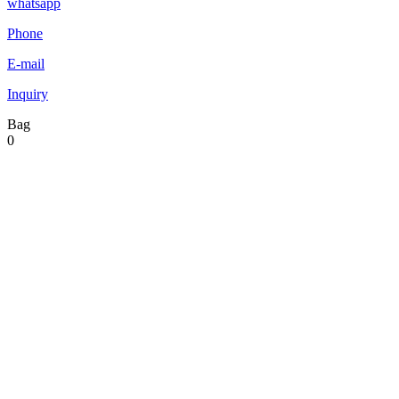
whatsapp
Phone
E-mail
Inquiry
Bag
0