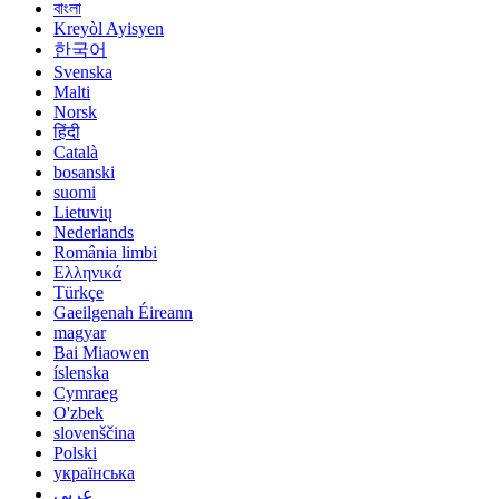
বাংলা
Kreyòl Ayisyen
한국어
Svenska
Malti
Norsk
हिंदी
Català
bosanski
suomi
Lietuvių
Nederlands
România limbi
Ελληνικά
Türkçe
Gaeilgenah Éireann
magyar
Bai Miaowen
íslenska
Cymraeg
O'zbek
slovenščina
Polski
українська
عربي