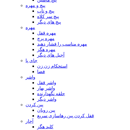
پیچ و مهره
پیچ و تاب
پیچ سر کلاه
پیچ های دیگر
مهره
مهره قفل
مهره پرچ
مهره مناسب را فشار دهید
مهره هگز
آجیل های دیگر
جای پا
استحکام زن زن
فضا
واشر
واشر قفل
واشر بهار
حلقه نگهدارنده
واشر دیگر
پین کردن
پین روبان
قفل کردن پین رهاسازی سریع
آچار
کلید هگز