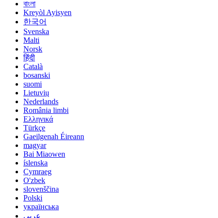
বাংলা
Kreyòl Ayisyen
한국어
Svenska
Malti
Norsk
हिंदी
Català
bosanski
suomi
Lietuvių
Nederlands
România limbi
Ελληνικά
Türkçe
Gaeilgenah Éireann
magyar
Bai Miaowen
íslenska
Cymraeg
O'zbek
slovenščina
Polski
українська
عربي