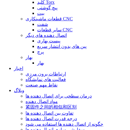
کلید Torx
پیچ گوشتی
بیت
قطعات ماشینکاری CNC
شفت
سایر قطعات CNC
اتصال دهنده های دیگر
پیست بهاری
پین های بدون انتشار سریع
پرچ
بهار
بهار
اخبار
ارتباطات برون مرزی
فعالیت های نمایشگاه
نقاط مهم صنعت
وبلاگ
درمان سطحی برای اتصال دهنده ها
مواد اتصال دهنده
紧固件之间的相似和区别
تفاوت بین اتصال دهنده ها
درجه قدرت اتصال دهنده ها
چگونه از اتصال دهنده ها استفاده می شود
سفارشی سازی اتصال دهنده ها