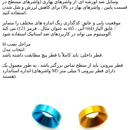
وسایل ضد لوزشه ای: از واشرهای بهاری (واشرهای مسطح در
قسمت پایین ، واشرهای بهار در بالا) برای کاهش لرزش و شل شدن
استفاده کنید.
موقعیت یابی و عایق: کدگذاری رنگ اندازه های مختلف را متمایز
می کند (به عنوان مثال ، قرمز {2} m5 ، آبی=m4) ؛ عایق آلیاژ
آلومینیوم می تواند در کاربردهای ضد استاتیک استفاده شود.
iii مراحل نصب
انتخاب مدل
قطر داخلی: باید کاملاً با قطر پیچ مطابقت داشته باشد.
قطر بیرونی: باید از سطح تماس بزرگتر باشد ، به طور معمول یک
اندازه استاندارد (واشرهای M5 دارای قطر بیرونی 9 میلی متر
هستند).